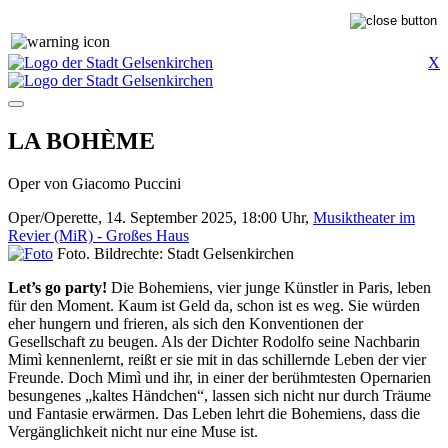
X
LA BOHÈME
Oper von Giacomo Puccini
Oper/Operette, 14. September 2025, 18:00 Uhr,
Musiktheater im
Revier (MiR) - Großes Haus
Foto. Bildrechte: Stadt Gelsenkirchen
Let’s go party!
Die Bohemiens, vier junge Künstler in Paris, leben
für den Moment. Kaum ist Geld da, schon ist es weg. Sie würden
eher hungern und frieren, als sich den Konventionen der
Gesellschaft zu beugen. Als der Dichter Rodolfo seine Nachbarin
Mimì kennenlernt, reißt er sie mit in das schillernde Leben der vier
Freunde. Doch Mimì und ihr, in einer der berühmtesten Opernarien
besungenes „kaltes Händchen“, lassen sich nicht nur durch Träume
und Fantasie erwärmen. Das Leben lehrt die Bohemiens, dass die
Vergänglichkeit nicht nur eine Muse ist.